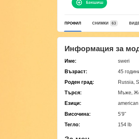
Бакшиш
ПРОФИЛ
СНИМКИ
63
ВИД
Информация за мо
Име:
sweri
Възраст:
45 годин
Роден град:
Russia, S
Търся:
Мъже, Ж
Езици:
american
Височина:
5'9"
Тегло:
154 lb