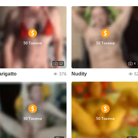
50 Токена
50 Токена
12
4
arigatto
Nudity
376
5
50 Токена
50 Токена