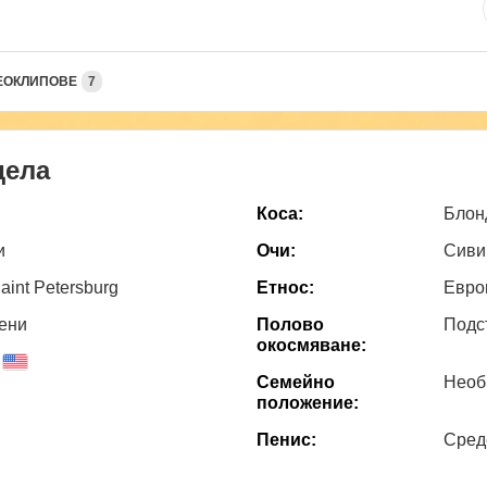
ЕОКЛИПОВЕ
7
дела
Коса:
Блон
и
Очи:
Сиви
aint Petersburg
Етнос:
Евро
ени
Полово
Подс
окосмяване:
Семейно
Необ
положение:
Пенис:
Сред