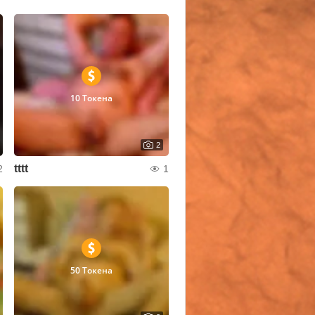
10 Токена
2
tttt
2
1
50 Токена