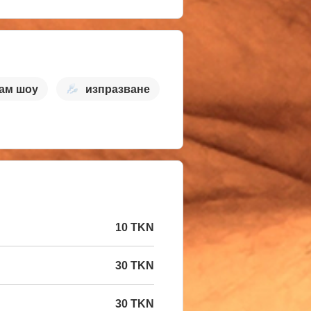
ам шоу
изпразване
10 TKN
30 TKN
30 TKN