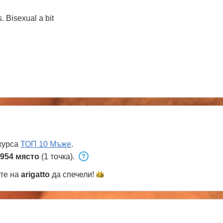
. Bisexual a bit
курса
ТОП 10 Мъже
.
954 място
(1 точка).
ете на
arigatto
да
спечели!