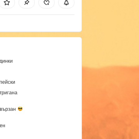
динки
пейски
тригана
вързан
ен