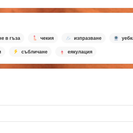
не в гъза
чекия
изпразване
уебк
и
събличане
еякулация