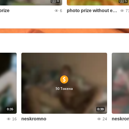
4
5
prize
photo prize without embarrassment
6
7
50 Токена
0:35
0:39
neskromno
neskro
16
24