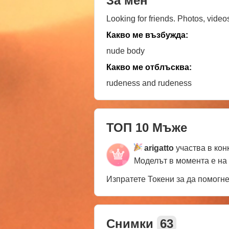
За мен
Looking for friends. Photos, videos
Какво ме възбужда:
nude body
Какво ме отблъсква:
rudeness and rudeness
ТОП 10 Мъже
arigatto
участва в кон
Моделът в момента е на
Изпратете Токени за да помогн
Снимки
63