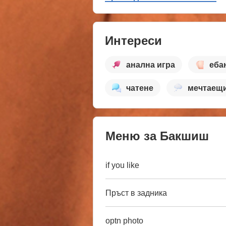
Интереси
анална игра
еба
чатене
мечтаещ
Меню за Бакшиш
if you like
Пръст в задника
optn photo