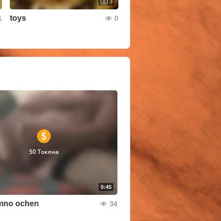
3
toys
1
0
50 Токена
0:45
mno ochen
34