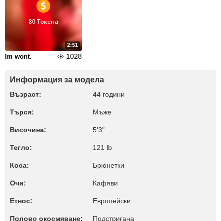
80 Токена
2:51
1028
Im wont.
Информация за модела
Възраст:
44 години
Търся:
Мъже
Височина:
5'3"
Тегло:
121 lb
Коса:
Брюнетки
Очи:
Кафяви
Етнос:
Европейски
Полово окосмяване:
Подстригана