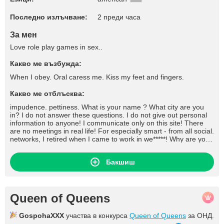
Последно излъчване:
2 преди часа
За мен
Love role play games in sex..
Какво ме възбужда:
When I obey. Oral caress me. Kiss my feet and fingers.
Какво ме отблъсква:
impudence. pettiness. What is your name ? What city are you
in? I do not answer these questions. I do not give out personal
information to anyone! I communicate only on this site! There
are no meetings in real life! For especially smart - from all social.
networks, I retired when I came to work in we*****! Why are you
on the site? Because I like it here. I'm sure you will too if you're
here. ) Rudeness and aggression speak of your self-doubt and
Бакшиш
complexes. One who throws dirt cannot have clean hands.
Having nasty models in the chat will not solve your problems.
And politeness opens even the most closed doors) Remain
Men, under any circumstances! How to replenish the balance? I
don't hear you, I don't see you - Guys, the site's wonderful
Queen of Queens
support service will solve all your questions. Those who like to
read lectures on the topic, how can you show sissies here, are
GospohaXXX
участва в конкурса
Queen of Queens
за ОНД.
you not ashamed, go to work, etc. - Condemnation of someone