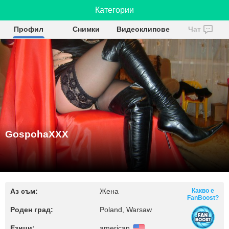
GospohaXXX
Категории
Профил
Снимки
Видеоклипове
Чат
GospohaXXX
Аз съм:
Жена
Какво е
FanBoost?
Роден град:
Poland, Warsaw
Езици:
american