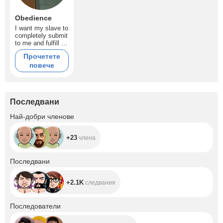
Obedience
I want my slave to
completely submit
to me and fulfill all
my whims and
Прочетете
orders
повече
Последвани
+23
Най-добри членове
+23
члена
+2.1K
Последвани
+2.1K
следвания
+10.3K
Последователи