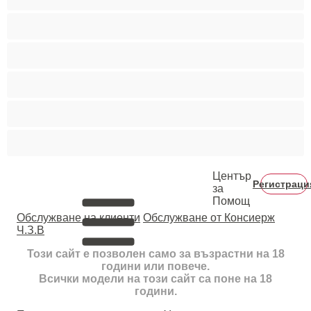
Средни гърди
Тийнейджъри 18+
Фетиш
Цветнокожи
Червенокоси
Център
Регистраци
за
Помощ
Oбслужване на клиенти
Обслужване от Консиерж
Ч.З.В
Този сайт е позволен само за възрастни на 18
години или повече.
Всички модели на този сайт са поне на 18
години.