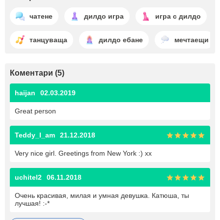
чатене
дилдо игра
игра с дилдо
танцуваща
дилдо ебане
мечтаещи
Коментари (5)
haijan
02.03.2019
Great person
Teddy_I_am
21.12.2018
Very nice girl. Greetings from New York :) xx
uchitel2
06.11.2018
Очень красивая, милая и умная девушка. Катюша, ты
лучшая! :-*