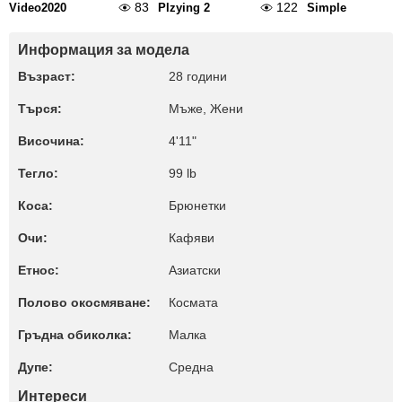
83
122
Video2020
Plzying 2
Simple
Информация за модела
Възраст:
28 години
Търся:
Мъже, Жени
Височина:
4'11"
Тегло:
99 lb
Коса:
Брюнетки
Очи:
Кафяви
Етнос:
Азиатски
Полово окосмяване:
Космата
Гръдна обиколка:
Малкa
Дупе:
Среднa
Интереси