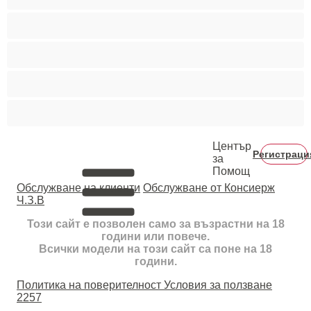
Тийнейджъри 18+
Фетиш
Цветнокожи
Червенокоси
Център
Регистраци
за
Помощ
Oбслужване на клиенти
Обслужване от Консиерж
Ч.З.В
Този сайт е позволен само за възрастни на 18
години или повече.
Всички модели на този сайт са поне на 18
години.
Политика на поверителност
Условия за ползване
2257