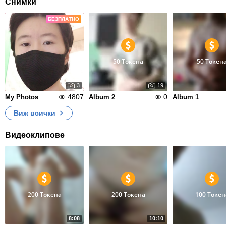
Снимки
БЕЗПЛАТНО
50 Токена
50 Токен
3
19
4807
0
My Photos
Album 2
Album 1
Виж всички
Видеоклипове
200 Токена
200 Токена
100 Токен
8:08
10:10